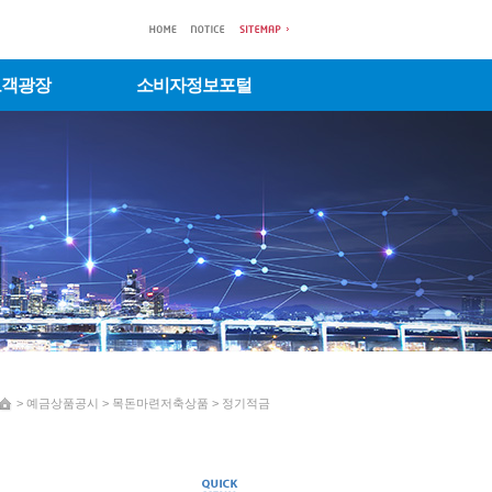
고객광장
소비자정보포털
 > 예금상품공시 > 목돈마련저축상품 > 정기적금 