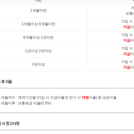
기간
가
1개월미만
보통
가입 시
1개월이상 6개월미만
지급
이
가입 시
6개월이상 1년미만
지급
이
가입 시
1년이상 2년미만
지급
이
가입 시
2년이상
지급
이
* 1개월까지 : 계약기간별 [가입 시 지급이율과 만기 시 
약정
이율] 중 낮은이율
* 1개월이후 : 보통예금 이율(0.3%) 