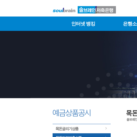
인터넷 뱅킹
은행소