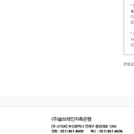
 
월
 
 
 
자
 
준법감시