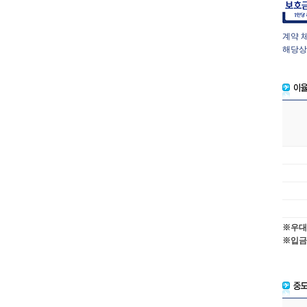
계약 
 해당
※우대
※입금