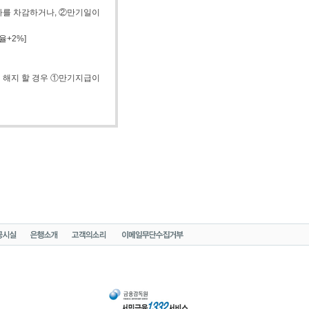
를 차감하거나, ②만기일이 
율+2%]
김 해지 할 경우 ①만기지급이