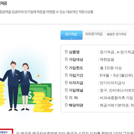
 
상품명
: 정기적금 , e-정기적
 
가입대상
: 제한없음
 
가입한도
: 월 1만원 이상 
 
가입기간
: 6개월 ~ 3년 (월단위)
 
이자지급
 : 만기이자지급식
 
가입채널
 : 창구, 인터넷(스마트
 
기 타
: 비과세종합저축 가입
 
해당약관
: 예금거래기본약관,
 이 예금은 예금자보호법에 따라 원금과 소정의 이자를 합하여 1인당 "1억원