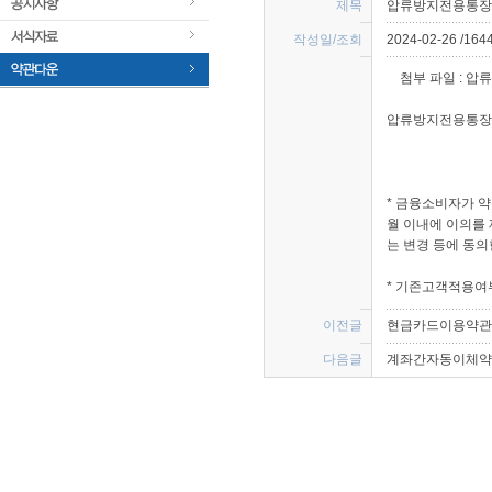
제목 
압류방지전용통장특약(
작성일/조회 
2024-02-26 /164
 첨부 파일 : 
 압
 압류방지전용통장특
* 금융소비자가 약
월 이내에 이의를
는 변경 등에 동의
* 기존고객적용여부 
 
이전글 
현금카드이용약관(20
다음글 
계좌간자동이체약관(202
 