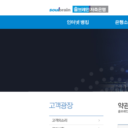
인터넷 뱅킹
은행소